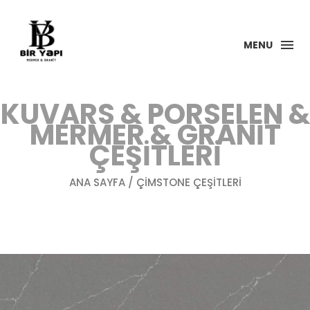
MENU
KUVARS & PORSELEN &
MERMER & GRANIT
ÇEŞITLERI
ANA SAYFA
/ ÇIMSTONE ÇEŞITLERI